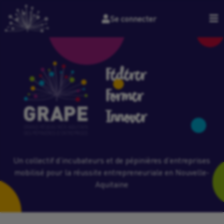
Se connecter
Fédérer
Former
Innover
Un collectif d’incubateurs et de pépinières d’entreprises
mobilisé pour la réussite entrepreneuriale en Nouvelle-
Aquitaine