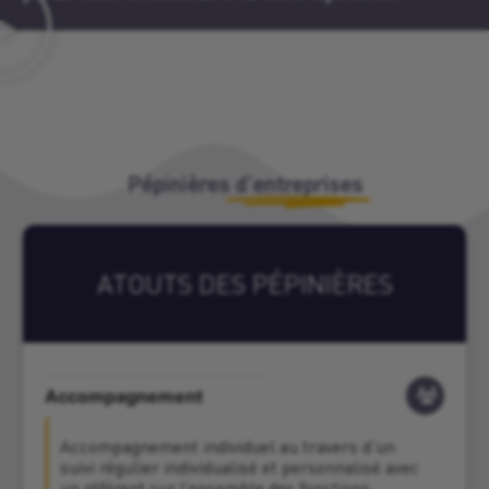
Pépinières
d'entreprises
ATOUTS DES PÉPINIÈRES
Accompagnement
Accompagnement individuel au travers d’un
suivi régulier individualisé et personnalisé avec
un référent sur l’ensemble des fonctions