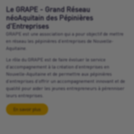
Le GRAPE - Grand Réseau
néoAquitain des Pépinières
d'Entreprises
GRAPE est une association qui a pour objectif de mettre
en réseau les pépinières d’entreprises de Nouvelle-
Aquitaine.
Le rôle du GRAPE est de faire évoluer le service
d’accompagnement à la création d’entreprises en
Nouvelle-Aquitaine et de permettre aux pépinières
d’entreprises d’offrir un accompagnement innovant et de
qualité pour aider les jeunes entrepreneurs à pérenniser
leurs entreprises.
En savoir plus