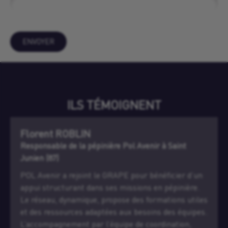
ENVOYER
ILS TÉMOIGNENT
Samuel LARIGALDIE
Gérant MECACONCEPT 47
J’ai rejoint la pépinière Agrinove en octobre 2019,
quelques mois après le lancement de
MécaConcept47. Je cherchais un lieu professionnel
pour accueillir mes clients et structurer mon
activité. La pépinière m’a offert un cadre stimulant,
des échanges enrichissants et un vrai soutien au