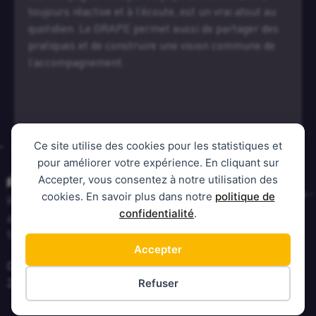
quotidien. L’équipe est disponible et à l’écoute, ce
qui m’a aidé à franchir plusieurs étapes clés.
Aujourd’hui en “hôtel d’entreprises”, je recommande
vivement cet accompagnement aux créateurs.
Ce site utilise des cookies pour les statistiques et
pour améliorer votre expérience. En cliquant sur
Contact
Notre adresse
Accepter, vous consentez à notre utilisation des
Aurélie CLERC - Coordinatrice -
cookies. En savoir plus dans notre
politique de
Retrouvez-nous à notre
Tel : 07 77 91 97 08
confidentialité
.
adresse :
contact@reseau-grape.fr
9 Juin 1944 19000 TULLE
Accepter
Copyright
Mentions
Politique de protection des
2025
Légales
données
Refuser