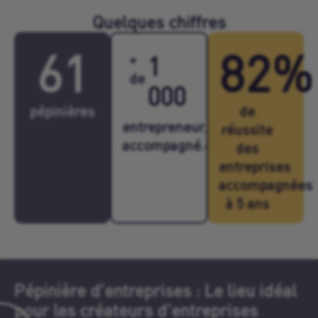
Quelques chiffres
61
82%
+
1
de
000
pépinières
de
entrepreneur.e.s
réussite
accompagné.e.s
des
entreprises
accompagnées
à 5 ans
Pépinière d'entreprises : Le lieu idéal
pour les créateurs d'entreprises