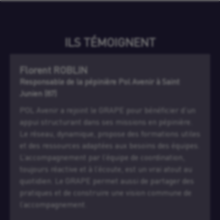
ILS TÉMOIGNENT
Florent ROBLIN
Responsable de la pépinière Pol Avenir à Saint
Junien (87)
POL Avenir a rejoint le GRAPE pour bénéficier d’un
appui structurant dans ses missions en pépinière.
Le réseau, dynamique, propose des formations utiles
et des ressources adaptées aux besoins des équipes.
L’accompagnement par l’équipe de coordination,
toujours réactive et à l’écoute, est un vrai atout au
quotidien. Le GRAPE permet aussi de partager des
pratiques et de construire une vision commune de
l’accompagnement.