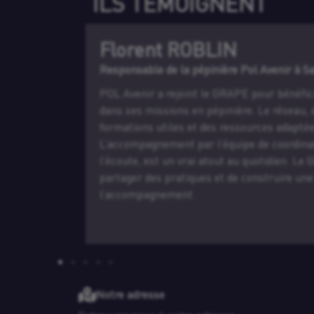
ILS TÉMOIGNENT
Florent ROBLIN
Responsable de la pépinière Pol Avenir à Sa
 réseau et
POL Avenir a rejoint le GRAPE pour bénéfic
a marqué un
dans ses missions en pépinière. Le réseau,
au soutien de
formations utiles et des ressources adapté
ême permis de
L’accompagnement par l’équipe de coordinati
uses » que je
l’écoute, est un vrai atout au quotidien. L
s locaux et
partager des pratiques et de construire un
ve facilite
l’accompagnement.
Notre adresse