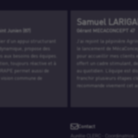
Samuel LARIGA
int Junien (87)
Gérant MECACONCEPT 47
ier d’un appui structurant
J’ai rejoint la pépinière Ag
 dynamique, propose des
le lancement de MécaConcept
es aux besoins des équipes.
pour accueillir mes clients 
on, toujours réactive et à
offert un cadre stimulant, d
e GRAPE permet aussi de
au quotidien. L’équipe est dis
e vision commune de
franchir plusieurs étapes clé
recommande vivement cet a
Contact
Aurélie CLERC - Coordinatrice -