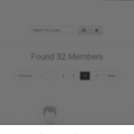
Found
32
Members
« Previous
1
…
8
9
10
11
Next »