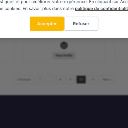
tistiques et pour améliorer votre expérience. En cliquant sur Acc
Matthieu Girard
es cookies. En savoir plus dans notre
politique de confidentiali
Accepter
Refuser
No available information
yet.
The user did not enter a description yet.
The
View Profile
« Previous
1
…
8
9
10
11
Next »