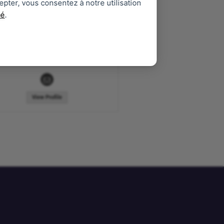
epter, vous consentez à notre utilisation
Anthony Sabatier
té
.
No available information
 user did not enter a description yet.
View Profile