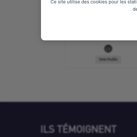
Ce site utilise des cookies pour les sta
Jade
d
No available information
The user did not enter a description 
View Profile
ILS TÉMOIGNENT