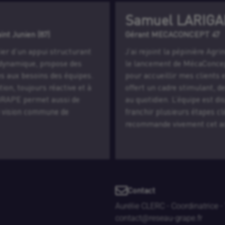
GALDIE
Léa 
47
Responsab
 Agrinove en octobre 2019, quelques mois après
J’ai inté
ept47. Je cherchais un lieu professionnel
prédécess
ts et structurer mon activité. La pépinière m’a
réseau m’
, des échanges enrichissants et un vrai soutien
pairs. Je 
 disponible et à l’écoute, ce qui m’a aidé à
inspirants
 clés. Aujourd’hui en “hôtel d’entreprises”, je
formations
t accompagnement aux créateurs.
Contact
Aurélie CLERC - Coordinatrice -
contact@reseau-grape.fr