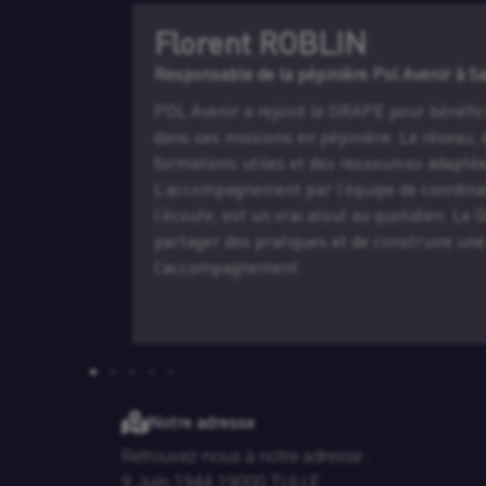
Samuel LARI
 Saint Junien (87)
Gérant MECACONCEPT 
ficier d’un appui structurant
J’ai rejoint la pépinière
au, dynamique, propose des
le lancement de MécaConc
ptées aux besoins des équipes.
pour accueillir mes clien
ation, toujours réactive et à
offert un cadre stimulant
. Le GRAPE permet aussi de
au quotidien. L’équipe est
 une vision commune de
franchir plusieurs étapes
recommande vivement ce
Notre adresse
Retrouvez-nous à notre adresse :
9 Juin 1944 19000 TULLE