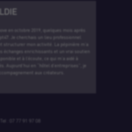
GUIGNOUARD
le du Technopole Arsenal à Rochefort (17)
gré le GRAPE à mon arrivée sur une création de poste, sans
eur et sans expérience dans la création d’entreprise. Le
a permis de monter en compétences et d’échanger avec des
m’en sers au quotidien. Les échanges sont simples, réactifs,
 et toujours bienveillants. Et j’adore l’ambiance conviviale :
, séminaires, rires… ça fait du bien !
 Tel : 07 77 91 97 08